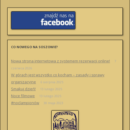
CO NOWEGO NA SOSZOWIE?
Nowa strona internetowa z systemem rezerwacji online!
7
czerwca 2026
W górach jest wszystko co kocham – zasady i sprawy
organizacyjne
6 sierpnia 2025
Smakuj dzień!
13 lutego 2025
Noce filmowe
13 lutego 2025
#noclampionów
30 maja 2023