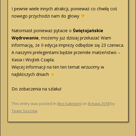
I pewnie wiele innych atrakcji, ponieważ co chwilę coś
nowego przychodzi nam do głowy
Natomiast ponieważ pytacie o
Świętojańskie
Wędrowanie
, możemy już dzisiaj przekazać Wam
informację, że II edycja imprezy odbędzie się 23 czerwca.
A naszymi prelegentami będzie przemiłe małżeństwo –
Kasia i Wojtek Czapla.
Więcej informacji na ten ten temat wrzucimy w
najbliższych dniach
Do zobaczenia na szlaku!
This entry was posted in
Bez kategorii
on
8 maja 2018
by
Team Soszów
.