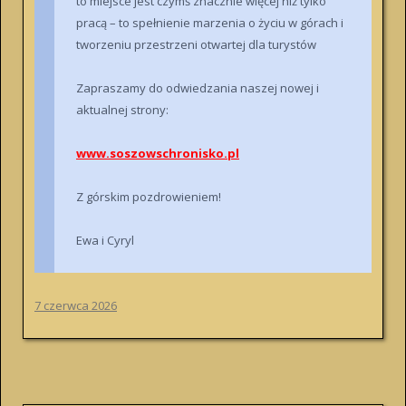
to miejsce jest czymś znacznie więcej niż tylko
pracą – to spełnienie marzenia o życiu w górach i
tworzeniu przestrzeni otwartej dla turystów
Zapraszamy do odwiedzania naszej nowej i
aktualnej strony:
www.soszowschronisko.pl
Z górskim pozdrowieniem!
Ewa i Cyryl
7 czerwca 2026