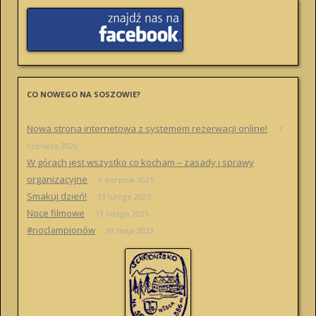
CO NOWEGO NA SOSZOWIE?
Nowa strona internetowa z systemem rezerwacji online!
7
czerwca 2026
W górach jest wszystko co kocham – zasady i sprawy
organizacyjne
6 sierpnia 2025
Smakuj dzień!
13 lutego 2025
Noce filmowe
13 lutego 2025
#noclampionów
30 maja 2023