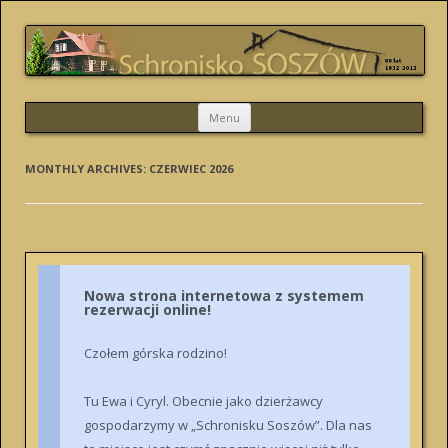
SCHRONISKO SOSZÓW
Skip
Menu
to
content
MONTHLY ARCHIVES:
CZERWIEC 2026
Nowa strona internetowa z systemem
rezerwacji online!
Czołem górska rodzino!
Tu Ewa i Cyryl. Obecnie jako dzierżawcy
gospodarzymy w „Schronisku Soszów”. Dla nas