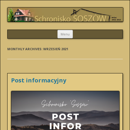
SCHRONISKO SOSZÓW
Skip
Menu
to
content
MONTHLY ARCHIVES:
WRZESIEŃ 2021
Post informacyjny