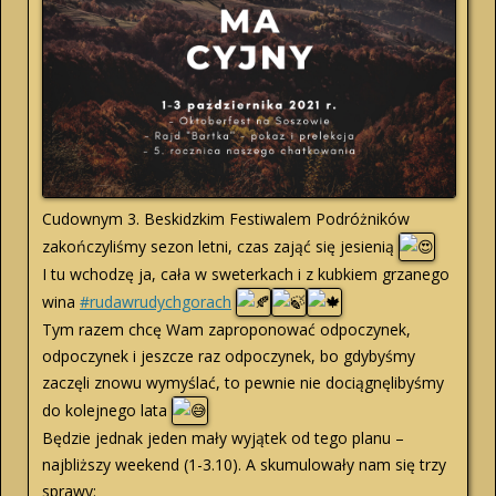
Cudownym 3. Beskidzkim Festiwalem Podróżników
zakończyliśmy sezon letni, czas zająć się jesienią
I tu wchodzę ja, cała w sweterkach i z kubkiem grzanego
wina
#rudawrudychgorach
Tym razem chcę Wam zaproponować odpoczynek,
odpoczynek i jeszcze raz odpoczynek, bo gdybyśmy
zaczęli znowu wymyślać, to pewnie nie dociągnęlibyśmy
do kolejnego lata
Będzie jednak jeden mały wyjątek od tego planu –
najbliższy weekend (1-3.10). A skumulowały nam się trzy
sprawy: