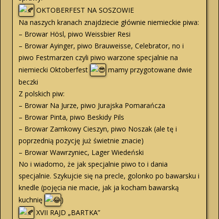
OKTOBERFEST NA SOSZOWIE
Na naszych kranach znajdziecie głównie niemieckie piwa:
– Browar Hösl, piwo Weissbier Resi
– Browar Ayinger, piwo Brauweisse, Celebrator, no i
piwo Festmarzen czyli piwo warzone specjalnie na
niemiecki Oktoberfest
mamy przygotowane dwie
beczki
Z polskich piw:
– Browar Na Jurze, piwo Jurajska Pomarańcza
– Browar Pinta, piwo Beskidy Pils
– Browar Zamkowy Cieszyn, piwo Noszak (ale tę i
poprzednią pozycję już świetnie znacie)
– Browar Wawrzyniec, Lager Wiedeński
No i wiadomo, że jak specjalnie piwo to i dania
specjalnie. Szykujcie się na precle, golonko po bawarsku i
knedle (pojęcia nie macie, jak ja kocham bawarską
kuchnię
)
XVII RAJD „BARTKA”