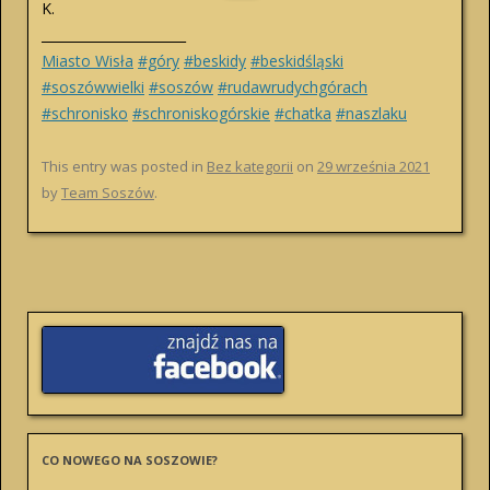
K.
______________________
Miasto Wisła
#góry
#beskidy
#beskidśląski
#soszówwielki
#soszów
#rudawrudychgórach
#schronisko
#schroniskogórskie
#chatka
#naszlaku
This entry was posted in
Bez kategorii
on
29 września 2021
by
Team Soszów
.
CO NOWEGO NA SOSZOWIE?