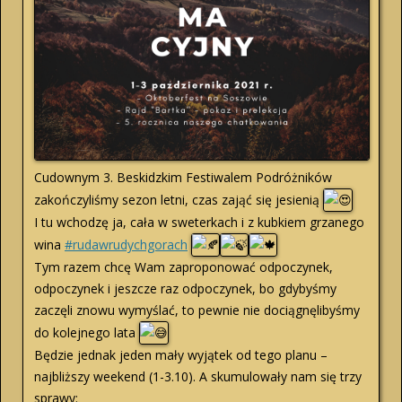
Cudownym 3. Beskidzkim Festiwalem Podróżników
zakończyliśmy sezon letni, czas zająć się jesienią
I tu wchodzę ja, cała w sweterkach i z kubkiem grzanego
wina
#rudawrudychgorach
Tym razem chcę Wam zaproponować odpoczynek,
odpoczynek i jeszcze raz odpoczynek, bo gdybyśmy
zaczęli znowu wymyślać, to pewnie nie dociągnęlibyśmy
do kolejnego lata
Będzie jednak jeden mały wyjątek od tego planu –
najbliższy weekend (1-3.10). A skumulowały nam się trzy
sprawy: