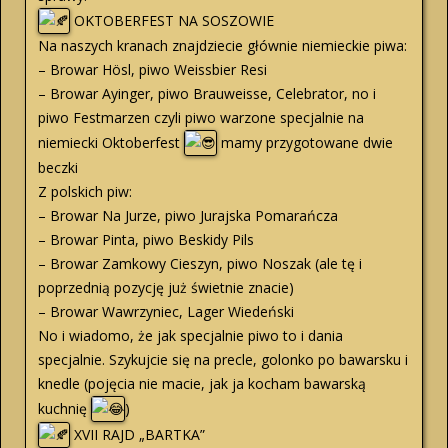
OKTOBERFEST NA SOSZOWIE
Na naszych kranach znajdziecie głównie niemieckie piwa:
– Browar Hösl, piwo Weissbier Resi
– Browar Ayinger, piwo Brauweisse, Celebrator, no i
piwo Festmarzen czyli piwo warzone specjalnie na
niemiecki Oktoberfest
mamy przygotowane dwie
beczki
Z polskich piw:
– Browar Na Jurze, piwo Jurajska Pomarańcza
– Browar Pinta, piwo Beskidy Pils
– Browar Zamkowy Cieszyn, piwo Noszak (ale tę i
poprzednią pozycję już świetnie znacie)
– Browar Wawrzyniec, Lager Wiedeński
No i wiadomo, że jak specjalnie piwo to i dania
specjalnie. Szykujcie się na precle, golonko po bawarsku i
knedle (pojęcia nie macie, jak ja kocham bawarską
kuchnię
)
XVII RAJD „BARTKA”