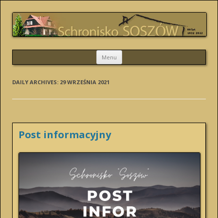
SCHRONISKO SOSZÓW
Skip
Menu
to
content
DAILY ARCHIVES:
29 WRZEŚNIA 2021
Post informacyjny