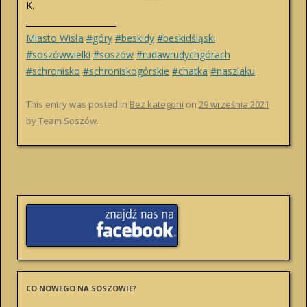
K.
______________________
Miasto Wisła
#góry
#beskidy
#beskidśląski
#soszówwielki
#soszów
#rudawrudychgórach
#schronisko
#schroniskogórskie
#chatka
#naszlaku
This entry was posted in
Bez kategorii
on
29 września 2021
by
Team Soszów
.
CO NOWEGO NA SOSZOWIE?