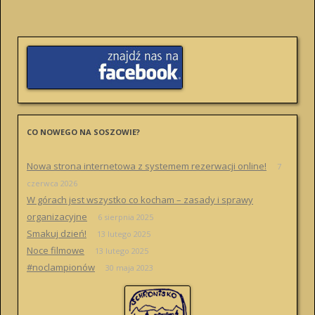
CO NOWEGO NA SOSZOWIE?
Nowa strona internetowa z systemem rezerwacji online!
7
czerwca 2026
W górach jest wszystko co kocham – zasady i sprawy
organizacyjne
6 sierpnia 2025
Smakuj dzień!
13 lutego 2025
Noce filmowe
13 lutego 2025
#noclampionów
30 maja 2023