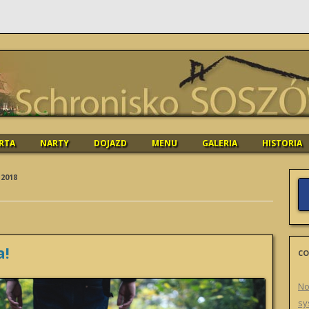
O SOSZÓW
Skip
RTA
NARTY
DOJAZD
MENU
GALERIA
HISTORIA
to
content
 2018
a!
CO
No
sy