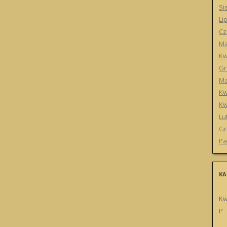
Si
Li
Cz
Ma
Kw
Gr
Ma
Kw
Kw
Lu
Gr
Pa
KA
Kw
P