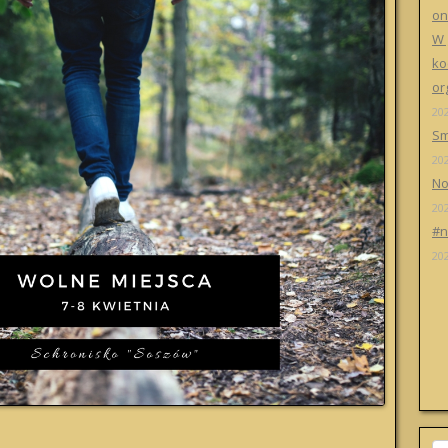
on
W 
ko
or
20
Sm
20
No
20
#n
20