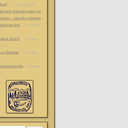
line!
7 czerwca 2026
górach jest wszystko co
cham – zasady i sprawy
ganizacyjne
6 sierpnia
25
akuj dzień!
13 lutego
25
ce filmowe
13 lutego
25
oclampionów
30 maja
23