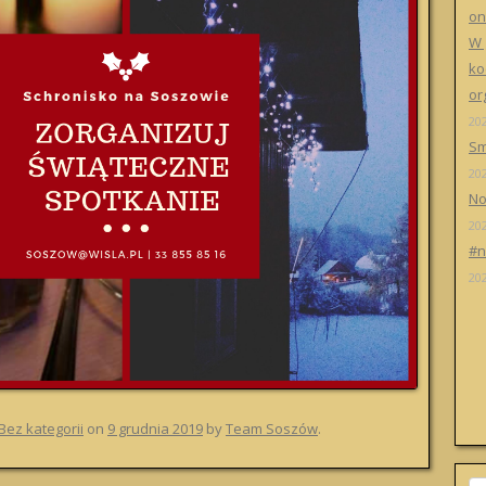
on
W 
ko
or
20
Sm
20
No
20
#n
20
Bez kategorii
on
9 grudnia 2019
by
Team Soszów
.