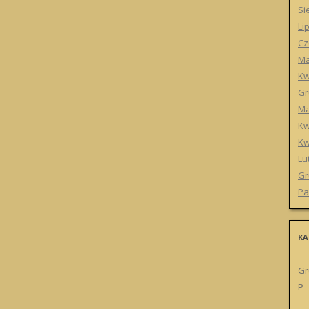
Si
Li
Cz
Ma
Kw
Gr
Ma
Kw
Kw
Lu
Gr
Pa
KA
Gr
P