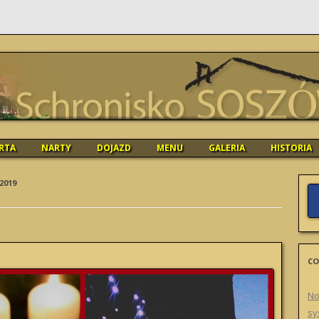
O SOSZÓW
Skip
RTA
NARTY
DOJAZD
MENU
GALERIA
HISTORIA
to
content
2019
CO
No
sy