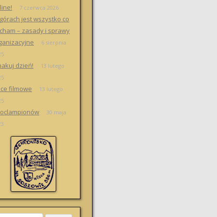
line!
7 czerwca 2026
górach jest wszystko co
cham – zasady i sprawy
ganizacyjne
6 sierpnia
25
akuj dzień!
13 lutego
25
ce filmowe
13 lutego
25
oclampionów
30 maja
23