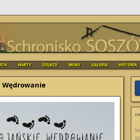
O SOSZÓW
Skip
RTA
NARTY
DOJAZD
MENU
GALERIA
HISTORIA
to
content
e Wędrowanie
CO
No
sy