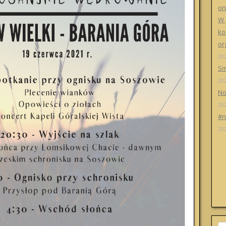
on
W 
ko
or
20
Sm
20
No
20
#n
20