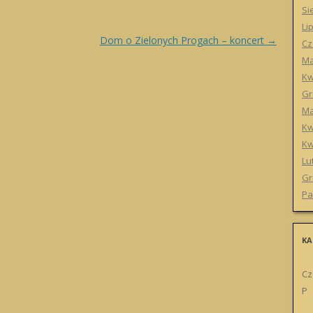
Si
Li
Dom o Zielonych Progach – koncert
→
Cz
Ma
Kw
Gr
Ma
Kw
Kw
Lu
Gr
Pa
KA
Cz
P