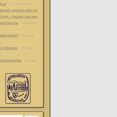
line!
7 czerwca 2026
górach jest wszystko co
cham – zasady i sprawy
ganizacyjne
6 sierpnia
25
akuj dzień!
13 lutego
25
ce filmowe
13 lutego
25
oclampionów
30 maja
23