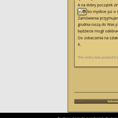
A na dobry początek zi
bo myślicie już o 
Zamówienia przyjmujemy
grudnia ruszą do Was 
będziecie mogli odebra
Do zobaczenia na szla
K.
This entry was posted in