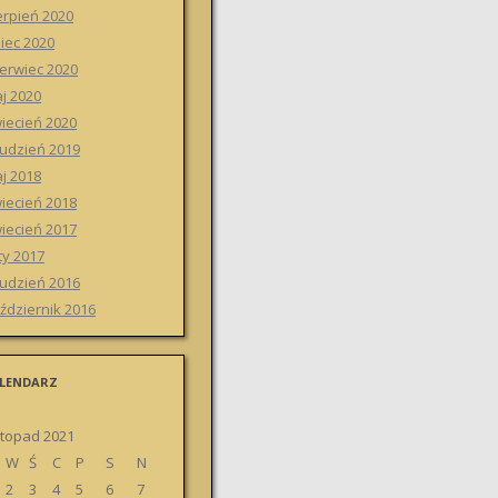
erpień 2020
piec 2020
erwiec 2020
j 2020
iecień 2020
udzień 2019
j 2018
iecień 2018
iecień 2017
ty 2017
udzień 2016
ździernik 2016
LENDARZ
stopad 2021
W
Ś
C
P
S
N
2
3
4
5
6
7