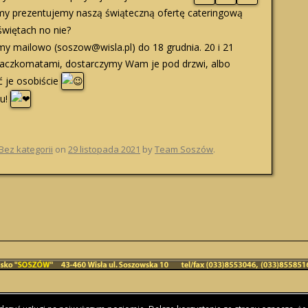
my prezentujemy naszą świąteczną ofertę cateringową
świętach no nie?
 mailowo (soszow@wisla.pl) do 18 grudnia. 20 i 21
paczkomatami, dostarczymy Wam je pod drzwi, albo
ć je osobiście
ku!
Bez kategorii
on
29 listopada 2021
by
Team Soszów
.