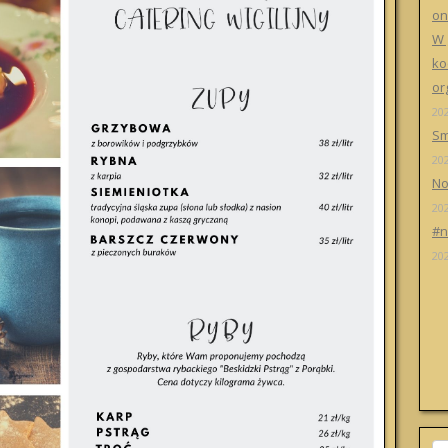
on
W 
ko
or
20
Sm
20
No
20
#n
20