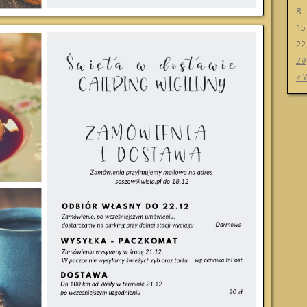
8
15
22
29
« 