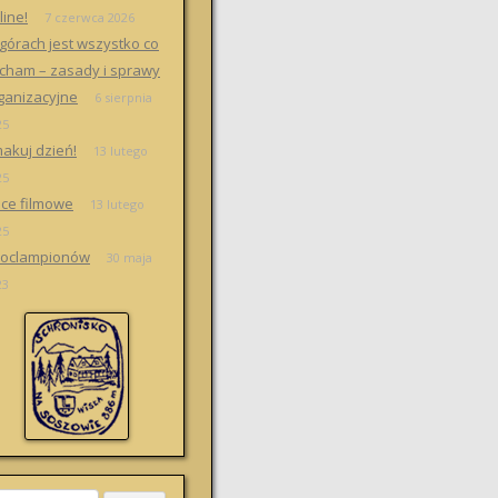
line!
7 czerwca 2026
górach jest wszystko co
cham – zasady i sprawy
ganizacyjne
6 sierpnia
25
akuj dzień!
13 lutego
25
ce filmowe
13 lutego
25
oclampionów
30 maja
23