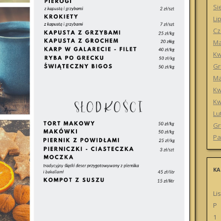
Si
Li
Cz
Ma
Kw
Gr
Ma
Kw
Kw
Lu
Gr
Pa
KA
Li
P
1