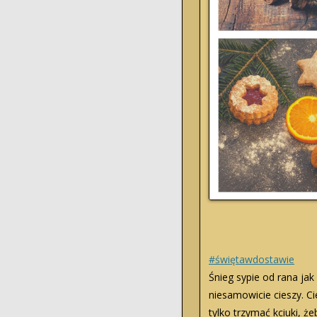
#świętawdostawie
Śnieg sypie od rana jak
niesamowicie cieszy. Ci
tylko trzymać kciuki, ż