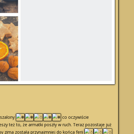
 szalony
co oczywiście
eszy też to, że armatki poszły w ruch. Teraz pozostaje już
eby zima została przynajmniej do końca ferii