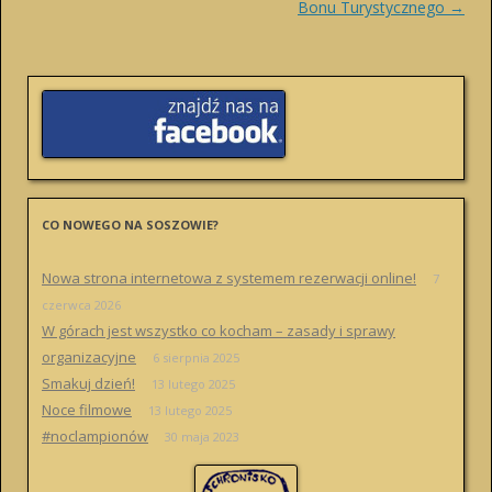
navigation
Bonu Turystycznego
→
CO NOWEGO NA SOSZOWIE?
Nowa strona internetowa z systemem rezerwacji online!
7
czerwca 2026
W górach jest wszystko co kocham – zasady i sprawy
organizacyjne
6 sierpnia 2025
Smakuj dzień!
13 lutego 2025
Noce filmowe
13 lutego 2025
#noclampionów
30 maja 2023